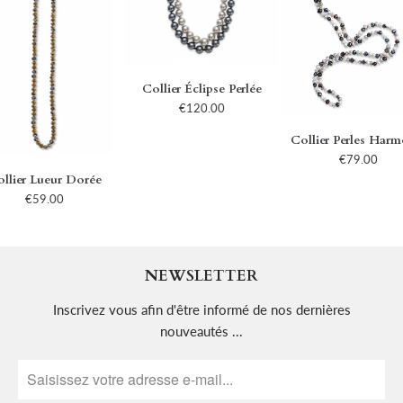
Collier Éclipse Perlée
€120.00
Collier Perles Harm
€79.00
llier Lueur Dorée
€59.00
NEWSLETTER
Inscrivez vous afin d'être informé de nos dernières
nouveautés ...