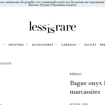
nous continuons de prendre vos commandes mais nos livraisons ne reprennent q
Retours 30 jours | Paiement sécurisé
S
MONTRES
ACCESSOIRES
CADEAUX
OUTLET
PR
CASSITES
Métron
Bague onyx M
marcassites
€195.00