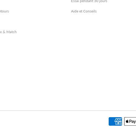
Essai pendant 30 jours
etours
Aide et Conseils
ix & Match