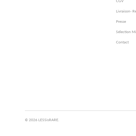
CGV
Livraison- R
Presse
Sélection M
Contact
© 2026
LESSisRARE
.