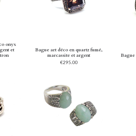
co onyx
gent et
Bague art déco en quartz fumé,
tron
marcassite et argent
Bague 
€295.00