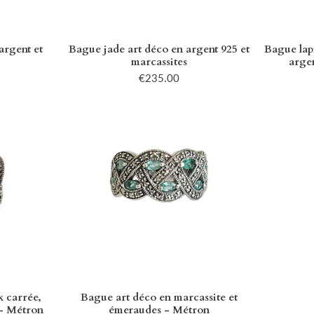
rgent et
Bague jade art déco en argent 925 et
Bague lapi
marcassites
argen
€235.00
 carrée,
Bague art déco en marcassite et
 - Métron
émeraudes - Métron