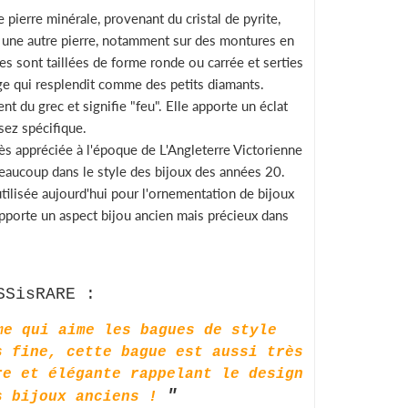
 pierre minérale, provenant du cristal de pyrite,
er une autre pierre, notamment sur des montures en
es sont taillées de forme ronde ou carrée et serties
e qui resplendit comme des petits diamants.
nt du grec et signifie "feu". Elle apporte un éclat
ssez spécifique.
rès appréciée à l'époque de L'Angleterre Victorienne
beaucoup dans le style des bijoux des années 20.
utilisée aujourd'hui pour l'ornementation de bijoux
apporte un aspect bijou ancien mais précieux dans
SSisRARE :
me qui aime les bagues de style
s fine, cette bague est aussi très
re et élégante rappelant le design
"
s bijoux anciens !