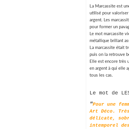
La Marcassite est une
utilisé pour valoris
argent. Les marcassit
pour former un pavag
Le mot marcassite vie
métallique brillant a
La marcassite était t
puis on la retrouve 
Elle est encore très 
en argent à qui elle 
tous les cas.
Le mot de LE
"
Pour une fem
Art Déco. Trè
délicate, sob
intemporel de